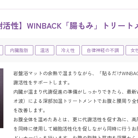
活性】WINBACK「腸もみ」トリート
内臓脂肪
温活
冷え性
自律神経の不調
女
岩盤浴マットの余熱で温まりながら、「貼るだけWINB
謝活性をサポートします。
内臓が温まり代謝促進の準備がしっかりできたら、最新W
オ波）による深部加温トリートメントでお腹と腰周り全
を改善します。
お腹全体を温めたあとは、更に代謝活性を促す為に、高
を同時に使用して細胞活性化を促しながら同時に行うお
ドレナージュを行います。お腹の脂肪と筋肉を深層から