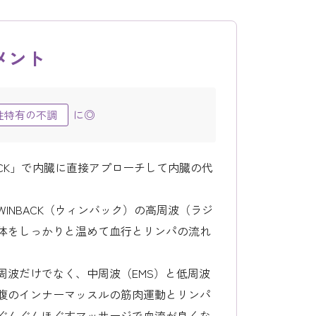
メント
に◎
性特有の不調
ACK」で内臓に直接アプローチして内臓の代
INBACK（ウィンバック）の高周波（ラジ
体をしっかりと温めて血行とリンパの流れ
周波だけでなく、中周波（EMS）と低周波
腹のインナーマッスルの筋肉運動とリンパ
ぐんぐんほぐすマッサージで血流が良くな