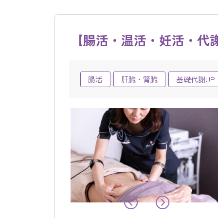
【腸活・温活・妊活・代謝
腸活
肝臓・腎臓
基礎代謝UP