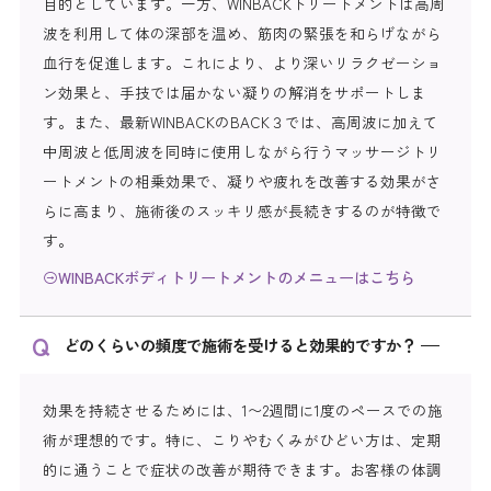
目的としています。一方、WINBACKトリートメントは高周
波を利用して体の深部を温め、筋肉の緊張を和らげながら
血行を促進します。これにより、より深いリラクゼーショ
ン効果と、手技では届かない凝りの解消をサポートしま
す。また、最新WINBACKのBACK３では、高周波に加えて
中周波と低周波を同時に使用しながら行うマッサージトリ
ートメントの相乗効果で、凝りや疲れを改善する効果がさ
らに高まり、施術後のスッキリ感が長続きするのが特徴で
す。
WINBACKボディトリートメントのメニューはこちら
どのくらいの頻度で施術を受けると効果的ですか？
効果を持続させるためには、1〜2週間に1度のペースでの施
術が理想的です。特に、こりやむくみがひどい方は、定期
的に通うことで症状の改善が期待できます。お客様の体調