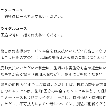
モニターコース
初回施術時に一括でお支払いください。
ブライダルコース
初回施術時に一括でお支払いください。
施術日はお客様がサービス料金をお支払いいただいだ当日にな
をお申し込みの方の2回目以降の施術はお客様のご都合に合わせ
一度お支払いいただいた料金は、施術の未実施分も含め返金は
別な事情がある場合（長期入院など）、個別にご相談ください
施術日の前日18:00までにご連絡いただければ、日程の変更が可
当日のキャンセルは、施術1回分の料金をキャンセル料として頂
モニターコースおよびブライダルコースは、特別価格・特別条
ん。ただし、不可抗力による中断については、別途ご相談くだ