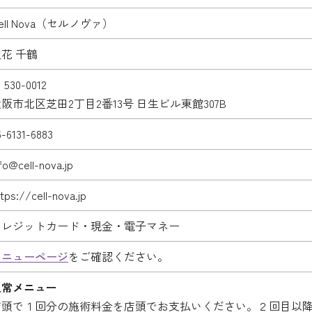
ell Nova（セルノヴァ）
花 千鶴
 530-0012
阪市北区芝田2丁目2番13号 日生ビル東館307B
6-6131-6883
fo@cell-nova.jp
tps://cell-nova.jp
クレジットカード・現金・電子マネー
メニューページ
をご確認ください。
通常メニュー
店頭で１回分の施術料金を店頭でお支払いください。２回目以