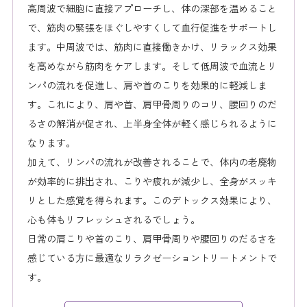
高周波で細胞に直接アプローチし、体の深部を温めること
で、筋肉の緊張をほぐしやすくして血行促進をサポートし
ます。中周波では、筋肉に直接働きかけ、リラックス効果
を高めながら筋肉をケアします。そして低周波で血流とリ
ンパの流れを促進し、肩や首のこりを効果的に軽減しま
す。これにより、肩や首、肩甲骨周りのコリ、腰回りのだ
るさの解消が促され、上半身全体が軽く感じられるように
なります。
加えて、リンパの流れが改善されることで、体内の老廃物
が効率的に排出され、こりや疲れが減少し、全身がスッキ
リとした感覚を得られます。このデトックス効果により、
心も体もリフレッシュされるでしょう。
日常の肩こりや首のこり、肩甲骨周りや腰回りのだるさを
感じている方に最適なリラクゼーショントリートメントで
す。