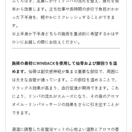
ふくらはぎ、足裏にかけてリンパの流れを整え、疲れを根
本から改善します。立ち仕事や長時間の歩行で負担がかか
った下半身を、軽やかにリフレッシュすることができま
す。
※上半身か下半身どちらの施術を重点的に希望するかはサ
ロンにお越しの際にお伝えください。
施術の最初にWINBACKを使用して仙骨および腰回りを温
めます。
仙骨は副交感神経が集まる重要な部位で、周囲に
は大きな血管が通っています。この部位を温めることで、
リラックス効果が高まり、血行促進が期待できます。これ
により、リンパの流れがスムーズになり、その後のアロマ
オイル・リンパマッサージの効果をさらに引き出すことが
できます。
適温に調整した岩盤浴マットの心地よい温熱とアロマの香