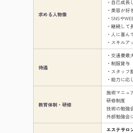
・自己成長
・美容が好
求める人物像
・SNSやW
・継続して
・人に喜ん
・スキルア
・交通費最
・制服貸与
待遇
・スタッフ
・能力に応
施術マニュ
研修制度
教育体制・研修
技術の勉強
外部勉強会
エステサロンC