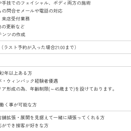
や手技でのフェイシャル、ボディ両方の施術
らの問合せメールや電話の対応
、来店受付業務
EBの更新など
テンツの作成
0:00（ラスト予約が入った場合21:00まで）
験2年以上ある方
バ・ウィンバック経験者優遇
ア形成の為、年齢制限(～45歳まで)を設けております。
上働く事が可能な方
店舗拡張・展開を見据えて一緒に頑張ってくれる方
応ができ接客が好きな方