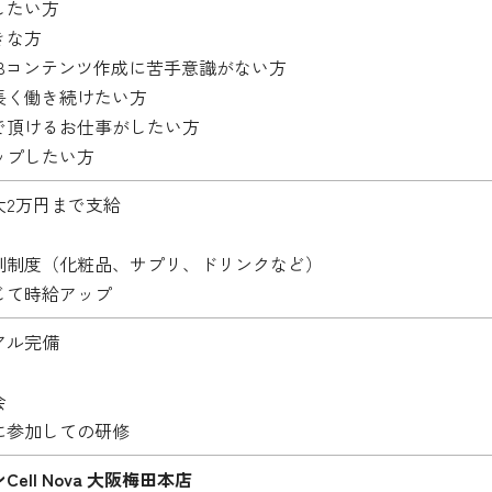
したい方
きな方
EBコンテンツ作成に苦手意識がない方
長く働き続けたい方
で頂けるお仕事がしたい方
ップしたい方
大2万円まで支給
割制度（化粧品、サプリ、ドリンクなど）
じて時給アップ
アル完備
会
に参加しての研修
ell Nova 大阪梅田本店