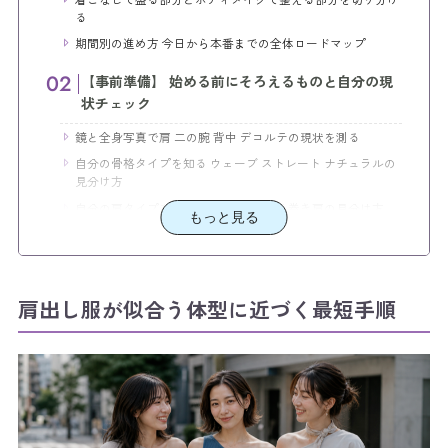
る
期間別の進め方 今日から本番までの全体ロードマップ
【事前準備】 始める前にそろえるものと自分の現
状チェック
鏡と全身写真で肩 二の腕 背中 デコルテの現状を測る
自分の骨格タイプを知る ウェーブ ストレート ナチュラルの
見分け方
自分の肩タイプを知る なで肩 いかり肩 巻き肩の見分け方
もっと見る
オフショル ワンショル 肩出しトップス似合い度チェックリ
スト
【手順ステップ1】 今日からできる華奢見え着こな
肩出し服が似合う体型に近づく最短手順
しテク
骨格タイプ別に似合う肩出しデザインを選ぶ オフショル ボ
ートネック ワンショル
上半身に立体感がある人は落ち感素材と控えめネックで着太
りを防ぐ
デコルテと鎖骨を強調するアクセサリーとヘアアレンジを足