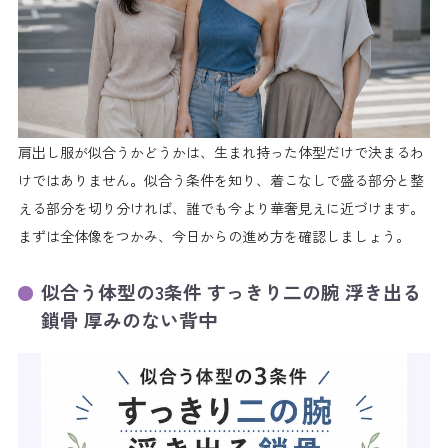
す
巻き肩をリセットする姿勢をつくって華奢に見せる
【手順ステップ2】 部位別セルフケアで肩まわりを
すっきり整える
二の腕の振り袖肉を流すマッサージとEMSの動きを習慣にす
る
肩出し服が似合うかどうかは、生まれ持った体型だけで決まるわ
肩甲骨はがしストレッチで背中の厚みとハミ肉をケアする
けではありません。似合う条件を知り、着こなしで盛る部分と整
デコルテのくすみとむくみをリンパ流しで明るくする
える部分を切り分ければ、誰でも今より華奢見えに近づけます。
【手順ステップ3】 仕上げと応用 自宅で届かない
まずは全体像をつかみ、今日からの進め方を確認しましょう。
部分をプロのケアで整える
似合う体型の3条件 すっきり二の腕 浮き出る
セルフケアで変わりにくい部位を見極める
鎖骨 厚みのない背中
痩身サロンのWINBACKや上半身集中ケアで深部から整える
イベント前の短期集中で肩出しデコルテを仕上げる
うまくいかない時 似合わないと感じる原因別の解
決策
痩せても二の腕や背中が細くならない時の見直しポイント