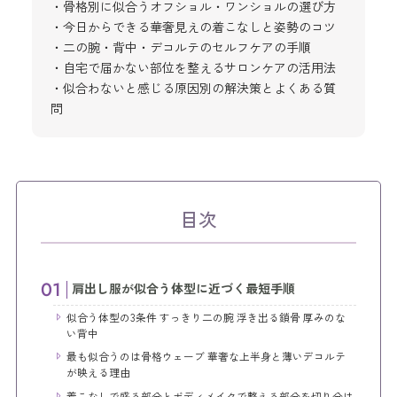
・骨格別に似合うオフショル・ワンショルの選び方
・今日からできる華奢見えの着こなしと姿勢のコツ
・二の腕・背中・デコルテのセルフケアの手順
・自宅で届かない部位を整えるサロンケアの活用法
・似合わないと感じる原因別の解決策とよくある質
問
目次
肩出し服が似合う体型に近づく最短手順
似合う体型の3条件 すっきり二の腕 浮き出る鎖骨 厚みのな
い背中
最も似合うのは骨格ウェーブ 華奢な上半身と薄いデコルテ
が映える理由
着こなしで盛る部分とボディメイクで整える部分を切り分け