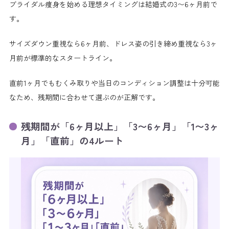
ブライダル痩身を始める理想タイミングは結婚式の3〜6ヶ月前で
1dayプランや短期集中で直前から間に合わせる方法
す。
まとめ 自分の残期間からいつ始めるかを逆算する
手順
サイズダウン重視なら6ヶ月前、ドレス姿の引き締め重視なら3ヶ
月前が標準的なスタートライン。
この記事に関連したよくある質問
直前1ヶ月でもむくみ取りや当日のコンディション調整は十分可能
なため、残期間に合わせて選ぶのが正解です。
残期間が「6ヶ月以上」「3〜6ヶ月」「1〜3ヶ
月」「直前」の4ルート