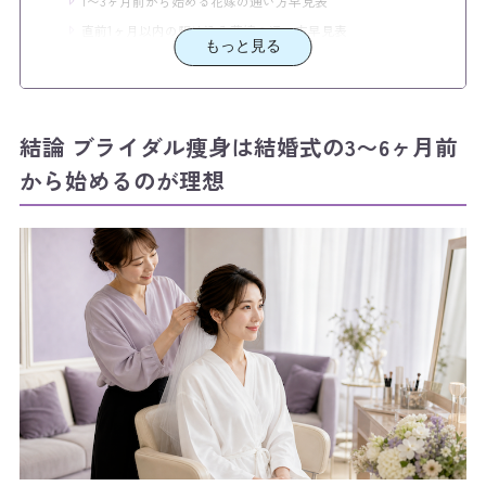
1〜3ヶ月前から始める花嫁の通い方早見表
直前1ヶ月以内の駆け込み花嫁の通い方早見表
もっと見る
失敗しないための判断軸と注意点
直前期に避けたい施術と肌トラブル予防
最終施術日を式の何日前にずらすべきか
結論 ブライダル痩身は結婚式の3〜6ヶ月前
早く始めすぎてもムダにならないための心得
から始めるのが理想
ブライダルダイエットで痩せる目安と現実
ケース別の具体例（あなたに当てはまる始めど
き）
半年以上前から準備したい花嫁のスケジュール例
3ヶ月前から始める花嫁のスケジュール例
1ヶ月前から駆け込む花嫁のスケジュール例
式の前撮りも考慮する花嫁のスケジュール例
次のアクション 残期間に合うコースを選ぶ
まずは痩身メニューを試してみて相性を確認して、その際に
カウンセリングで残期間別プランを相談する