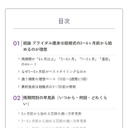
目次
結論 ブライダル痩身は結婚式の3〜6ヶ月前から始
めるのが理想
残期間が「6ヶ月以上」「3〜6ヶ月」「1〜3ヶ月」「直前」
の4ルート
なぜ3〜6ヶ月前がベストタイミングなのか
通う頻度の理想ペース（10日〜2週間に1回）
最終施術は結婚式の3〜7日前が原則
残期間別の早見表（いつから・何回・どれくら
い）
6ヶ月前から始める花嫁の通い方早見表
3〜6ヶ月前から始める花嫁の通い方早見表