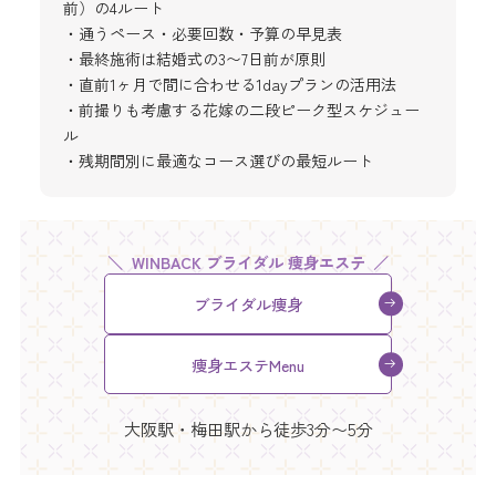
前）の4ルート
・通うペース・必要回数・予算の早見表
・最終施術は結婚式の3〜7日前が原則
・直前1ヶ月で間に合わせる1dayプランの活用法
・前撮りも考慮する花嫁の二段ピーク型スケジュー
ル
・残期間別に最適なコース選びの最短ルート
WINBACK ブライダル 痩身エステ
ブライダル痩身
痩身エステMenu
大阪駅・梅田駅から徒歩3分〜5分