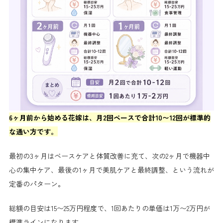
6ヶ月前から始める花嫁は、月2回ペースで合計10〜12回が標準的
な通い方です。
最初の3ヶ月はベースケアと体質改善に充て、次の2ヶ月で機器中
心の集中ケア、最後の1ヶ月で美肌ケアと最終調整、という流れが
定番のパターン。
総額の目安は15〜25万円程度で、1回あたりの単価は1万〜2万円が
標準ラインになります。